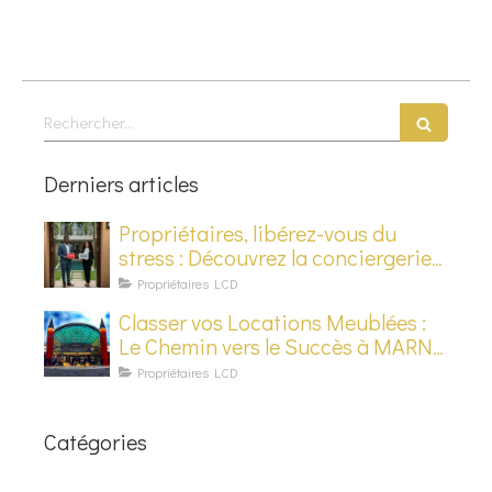
Rechercher
Derniers articles
Propriétaires, libérez-vous du
stress : Découvrez la conciergerie
haut de gamme
Propriétaires LCD
Classer vos Locations Meublées :
Le Chemin vers le Succès à MARNE
LA VALLÉE CHESSY en 2024
Propriétaires LCD
Catégories