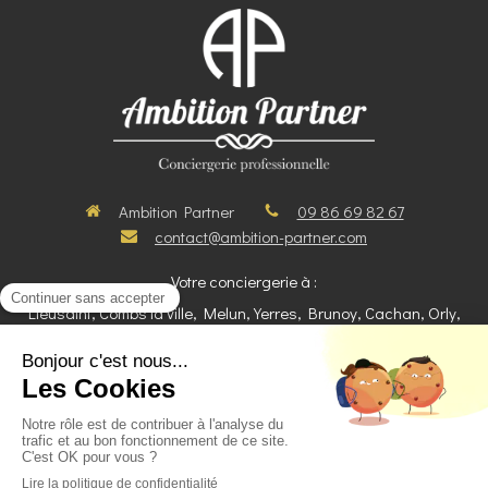
Ambition Partner
09 86 69 82 67
contact@ambition-partner.com
Votre conciergerie à :
Lieusaint, Combs la ville, Melun, Yerres, Brunoy, Cachan, Orly,
Athis-Mons, Morangis, Savigny sur orge, Chessy, Montévrain,
Magny-le hongre, Lagny sur marne.
Recrutement
Mentions légales
Blog Ambition Partner