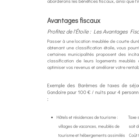
aborderons les bénéfices fiscaux, ainsi que l'i
Avantages fiscaux
Profitez de l'Étoile : Les Avantages 
Passer à une location meublée de courte duré
obtenant une classification étoile, vous pour
certaines municipalités proposent des incita
classification de leurs logements meublé
optimiser vos revenus et améliorer votre rentab
Exemple des Barèmes de taxes de séjo
Gondoire pour 100 € / nuits pour 4 person
:
Hôtels et résidences de tourisme : Taxe 
villages de vacances, meublés de soit dans
tourisme et hébergements assimilés Coût tota