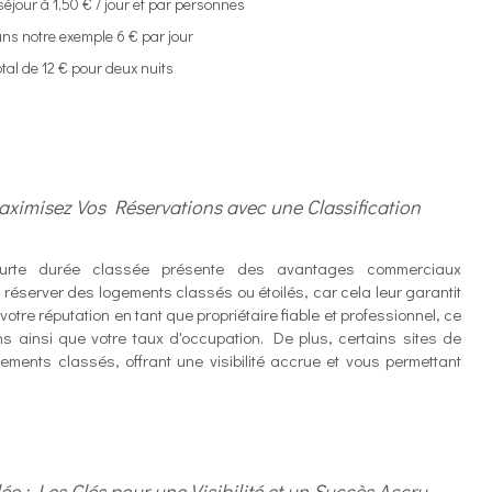
ur à 1,50 € / jour et par personnes
 notre exemple 6 € par jour
de 12 € pour deux nuits
Maximisez Vos Réservations avec une Classification
urte durée classée présente des avantages commerciaux
à réserver des logements classés ou étoilés, car cela leur garantit
 votre réputation en tant que propriétaire fiable et professionnel, ce
s ainsi que votre taux d'occupation. De plus, certains sites de
ements classés, offrant une visibilité accrue et vous permettant
ée : Les Clés pour une Visibilité et un Succès Accru.