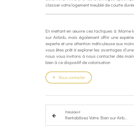
classer votre logement meublé de courte durée
-----------------------------------------------------------
En mettant en œuvre ces tactiques à Marne l
sur Airbnb, mais également offrir une expérie
experte et une attention méticuleuse aux moin
vous êtes prêt à explorer les avantages d'une 
nous vous invitons à nous contacter dès mainten
bien à ce dispositif de valorisation
Nous contacter
Précédent
Rentabilisez Votre Bien sur Airbnb à Melun : Les Secrets d'une Gestion à Succès pour Augmenter Vos Revenus