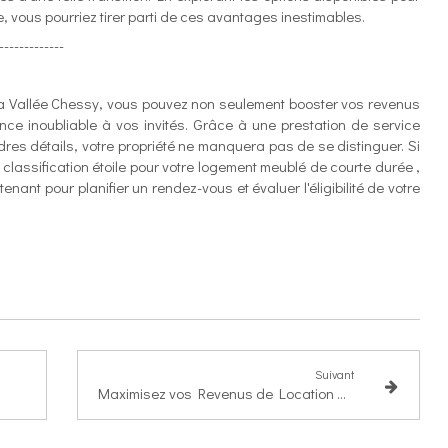
, vous pourriez tirer parti de ces avantages inestimables.
-------------
a Vallée Chessy, vous pouvez non seulement booster vos revenus
nce inoubliable à vos invités. Grâce à une prestation de service
dres détails, votre propriété ne manquera pas de se distinguer. Si
classification étoile pour votre logement meublé de courte durée ,
ant pour planifier un rendez-vous et évaluer l'éligibilité de votre
Suivant
Maximisez vos Revenus de Location de Courte Durée : Pourquoi Travailler avec une Conciergerie Professionnelle est Essentiel à ORLY