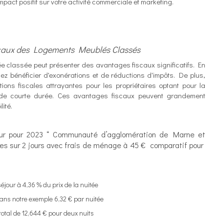
mpact positif sur votre activité commerciale et marketing.
Fiscaux des Logements Meublés Classés
e classée peut présenter des avantages fiscaux significatifs. En
riez bénéficier d'exonérations et de réductions d'impôts. De plus,
tions fiscales attrayantes pour les propriétaires optant pour la
s de courte durée. Ces avantages fiscaux peuvent grandement
ilité.
ur pour 2023 “ Communauté d’agglomération de Marne et
nes sur 2 jours avec frais de ménage à 45 € comparatif pour
séjour à 4,36 % du prix de la nuitée
 notre exemple 6,32 € par nuitée
l de 12,644 € pour deux nuits