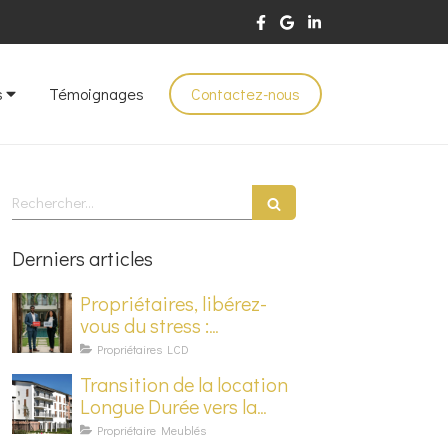
s
Témoignages
Contactez-nous
Rechercher
Derniers articles
Propriétaires, libérez-
vous du stress :
Découvrez la
Propriétaires LCD
conciergerie haut de
Transition de la location
gamme
Longue Durée vers la
Location de Courte
Propriétaire Meublés