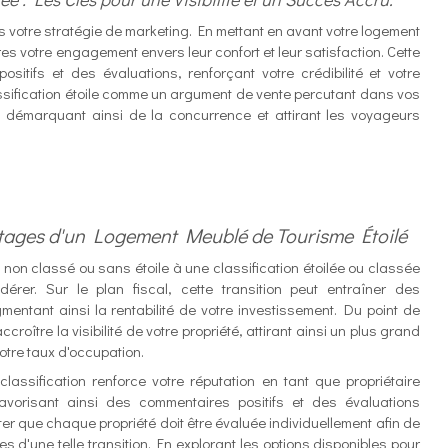
ans votre stratégie de marketing. En mettant en avant votre logement
es votre engagement envers leur confort et leur satisfaction. Cette
itifs et des évaluations, renforçant votre crédibilité et votre
classification étoile comme un argument de vente percutant dans vos
 démarquant ainsi de la concurrence et attirant les voyageurs
tages d'un Logement Meublé de Tourisme Étoilé
on classé ou sans étoile à une classification étoilée ou classée
er. Sur le plan fiscal, cette transition peut entraîner des
entant ainsi la rentabilité de votre investissement. Du point de
croître la visibilité de votre propriété, attirant ainsi un plus grand
otre taux d'occupation.
lassification renforce votre réputation en tant que propriétaire
avorisant ainsi des commentaires positifs et des évaluations
ter que chaque propriété doit être évaluée individuellement afin de
es d'une telle transition. En explorant les options disponibles pour